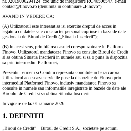
nr. J2019000294124, cod unic de inregistrare RO40506547, e-mail
contact@finovo.ro (denumita in continuare „Finovo”).
AVAND IN VEDERE CA:
(A) Utilizatorul este interesat sa isi exercite dreptul de acces in
legatura cu datele sale cu caracter personal cuprinse in baza de date
gestionata de Biroul de Credit („Situatia Inscrierii”);
(B) In acest sens, prin bifarea casutei corespunzatoare in Platforma
Finovo, Utilizatorul mandateaza Finovo sa consulte Biroul de Credit
si sa obtina Situatia Inscrierii in numele sau si sa o puna la dispozitia
sa prin intermediul Platformei;
Prezentii Termeni si Conditii reprezinta conditiile in baza carora
Utilizatorul acceseaza serviciile puse la dispozitie de Finovo prin
intermediul Platformei Finovo, inclusiv mandatarea Finovo sa
consulte in numele sau informatiile inregistrate in bazele de date ale
Biroului de Credit si sa obtina Situatia Inscrierii.
In vigoare de la: 01 ianuarie 2026
1. DEFINITII
„Biroul de Credit” – Biroul de Credit S.A., societate pe actiuni