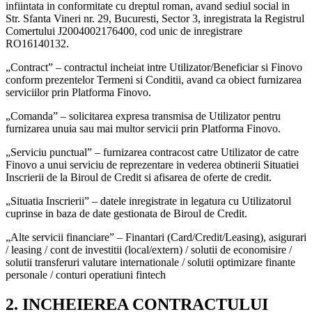
infiintata in conformitate cu dreptul roman, avand sediul social in
Str. Sfanta Vineri nr. 29, Bucuresti, Sector 3, inregistrata la Registrul
Comertului J2004002176400, cod unic de inregistrare
RO16140132.
„Contract” – contractul incheiat intre Utilizator/Beneficiar si Finovo
conform prezentelor Termeni si Conditii, avand ca obiect furnizarea
serviciilor prin Platforma Finovo.
„Comanda” – solicitarea expresa transmisa de Utilizator pentru
furnizarea unuia sau mai multor servicii prin Platforma Finovo.
„Serviciu punctual” – furnizarea contracost catre Utilizator de catre
Finovo a unui serviciu de reprezentare in vederea obtinerii Situatiei
Inscrierii de la Biroul de Credit si afisarea de oferte de credit.
„Situatia Inscrierii” – datele inregistrate in legatura cu Utilizatorul
cuprinse in baza de date gestionata de Biroul de Credit.
„Alte servicii financiare” – Finantari (Card/Credit/Leasing), asigurari
/ leasing / cont de investitii (local/extern) / solutii de economisire /
solutii transferuri valutare internationale / solutii optimizare finante
personale / conturi operatiuni fintech
2. INCHEIEREA CONTRACTULUI