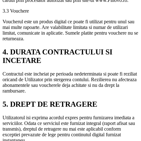
cardul prin procesator autorizat sau prin site-ul www.Finovo.ro.
3.3 Vouchere
Voucherul este un produs digital ce poate fi utilizat pentru unul sau
mai multe rapoarte. Are valabilitate limitata si numar de utilizari
limitat, comunicate in aplicatie. Sumele platite pentru vouchere nu se
returneaza.
4. DURATA CONTRACTULUI SI
INCETARE
Contractul este incheiat pe perioada nedeterminata si poate fi reziliat
oricand de Utilizator prin stergerea contului. Rezilierea nu afecteaza
abonamentele sau voucherele deja achitate si nu da drept la
rambursare.
5. DREPT DE RETRAGERE
Utilizatorul isi exprima acordul expres pentru furnizarea imediata a
serviciilor. Odata ce serviciul este furnizat integral (raport afisat sau
transmis), dreptul de retragere nu mai este aplicabil conform
exceptiei prevazute de lege pentru continutul digital furnizat
instantaneu.