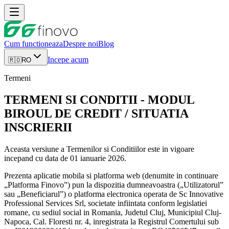
Cum functioneaza
Despre noi
Blog
Incepe acum
🇷🇴
RO
Termeni
TERMENI SI CONDITII - MODUL
BIROUL DE CREDIT / SITUATIA
INSCRIERII
Aceasta versiune a Termenilor si Conditiilor este in vigoare
incepand cu data de 01 ianuarie 2026.
Prezenta aplicatie mobila si platforma web (denumite in continuare
„Platforma Finovo”) pun la dispozitia dumneavoastra („Utilizatorul”
sau „Beneficiarul”) o platforma electronica operata de Sc Innovative
Professional Services Srl, societate infiintata conform legislatiei
romane, cu sediul social in Romania, Judetul Cluj, Municipiul Cluj-
Napoca, Cal. Floresti nr. 4, inregistrata la Registrul Comertului sub