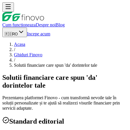
Cum functioneaza
Despre noi
Blog
Incepe acum
🇷🇴
RO
Acasa
/
Ghiduri Finovo
/
Solutii financiare care spun 'da' dorintelor tale
Solutii financiare care spun 'da'
dorintelor tale
Prezentarea platformei Finovo - cum transformă nevoile tale în
soluții personalizate și te ajută să realizezi visurile financiare prin
servicii adaptate.
Standard editorial