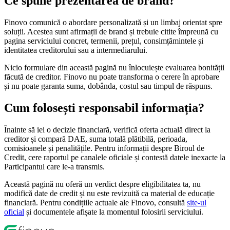
Ce spune prezentarea de brand?
Finovo comunică o abordare personalizată și un limbaj orientat spre
soluții. Acestea sunt afirmații de brand și trebuie citite împreună cu
pagina serviciului concret, termenii, prețul, consimțămintele și
identitatea creditorului sau a intermediarului.
Nicio formulare din această pagină nu înlocuiește evaluarea bonității
făcută de creditor. Finovo nu poate transforma o cerere în aprobare
și nu poate garanta suma, dobânda, costul sau timpul de răspuns.
Cum folosești responsabil informația?
Înainte să iei o decizie financiară, verifică oferta actuală direct la
creditor și compară DAE, suma totală plătibilă, perioada,
comisioanele și penalitățile. Pentru informații despre Biroul de
Credit, cere raportul pe canalele oficiale și contestă datele inexacte la
Participantul care le-a transmis.
Această pagină nu oferă un verdict despre eligibilitatea ta, nu
modifică date de credit și nu este revizuită ca material de educație
financiară. Pentru condițiile actuale ale Finovo, consultă
site-ul
oficial
și documentele afișate la momentul folosirii serviciului.